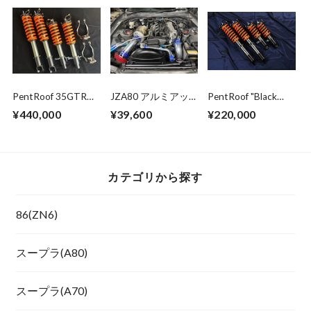
PentRoof 35GTR
JZA80 アルミアッ
PentRoof "Black
"Black Series"
パーウォーターバイ
Series" Suspension
¥440,000
¥39,600
¥220,000
Suspension kit
パスキット
kit for R32 GT-R
カテゴリから探す
86(ZN6)
スープラ(A80)
スープラ(A70)