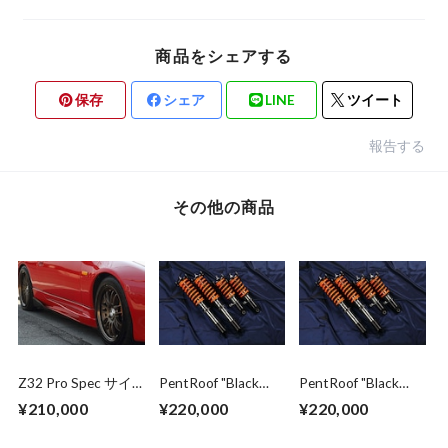
商品をシェアする
保存
シェア
LINE
ツイート
報告する
その他の商品
Z32 Pro Spec サイ
PentRoof "Black
PentRoof "Black
ドスカート&スプリ
Series" Suspension
Series" Suspension
¥210,000
¥220,000
¥220,000
ッター (2seat)
kit for Mark II
kit for
Series(JZX100)
SUPRA(JZA80)