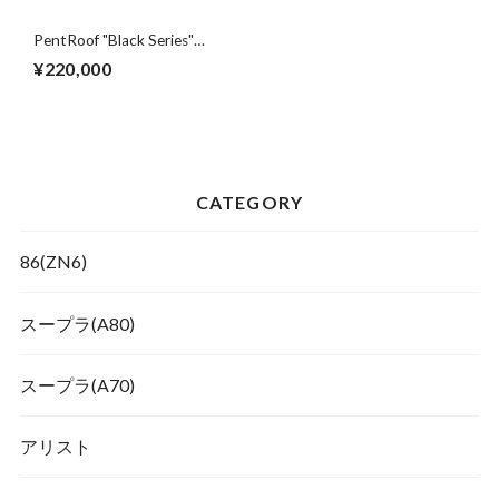
PentRoof "Black Series"
Suspension kit for 86 / BRZ
¥220,000
CATEGORY
86(ZN6)
スープラ(A80)
スープラ(A70)
アリスト