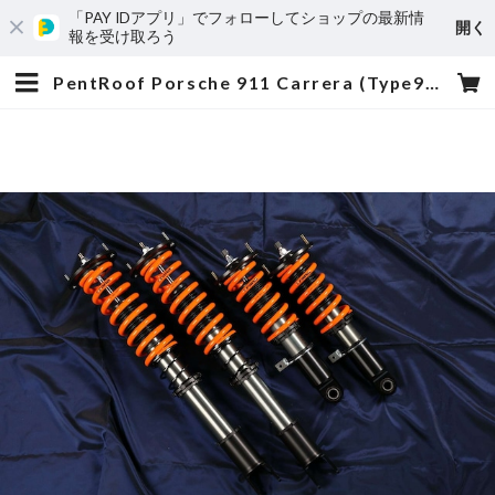
「PAY IDアプリ」でフォローしてショップの最新情
開く
報を受け取ろう
PentRoof Porsche 911 Carrera (Type993) "Black Series" Suspension kit | PentRoof Online Store