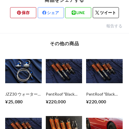
保存
シェア
LINE
ツイート
報告する
その他の商品
JZZ30 ウォーター
PentRoof "Black
PentRoof "Black
バイパスキット
Series" Suspension
Series" Suspension
¥25,080
¥220,000
¥220,000
kit for 86 / BRZ
kit for R33 GT-R