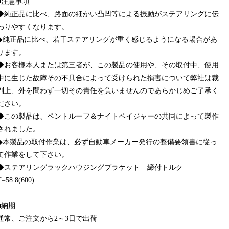
■注意事項
◆純正品に比べ、路面の細かい凸凹等による振動がステアリングに伝
わりやすくなります。
◆純正品に比べ、若干ステアリングが重く感じるようになる場合があ
ります。
◆お客様本人または第三者が、この製品の使用や、その取付中、使用
中に生じた故障その不具合によって受けられた損害について弊社は裁
判上、外を問わず一切その責任を負いませんのであらかじめご了承く
ださい。
◆この製品は、ペントルーフ＆ナイトペイジャーの共同によって製作
されました。
◆本製品の取付作業は、必ず自動車メーカー発行の整備要領書に従っ
て作業をして下さい。
◆ステアリングラックハウジングブラケット 締付トルク
T=58.8(600)
■納期
通常、ご注文から2～3日で出荷