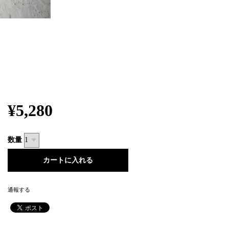
¥5,280
数量
通報する