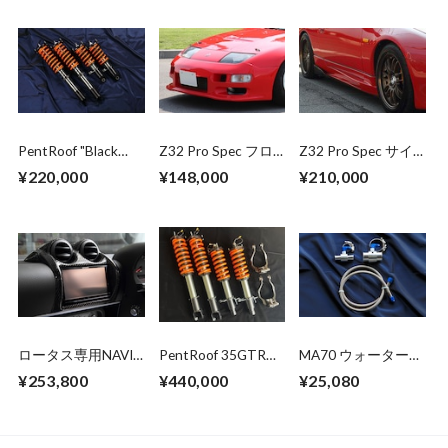
PentRoof "Black
Z32 Pro Spec フロ
Z32 Pro Spec サイ
Series" Suspension
ントバンパースポイ
ドスカート&スプリ
¥220,000
¥148,000
¥210,000
kit for Mark II
ラー(一体型)
ッター (2by2)
Series(JZX100)
ロータス専用NAVI
PentRoof 35GTR
MA70 ウォーターバ
パネル + 取付工賃
"Black Series"
イパスキット
¥253,800
¥440,000
¥25,080
Suspension kit