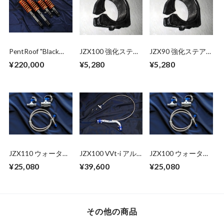
PentRoof "Black
JZX100 強化ステア
JZX90 強化ステア
Series" Suspension
リングラックマウン
リングラックマウン
¥220,000
¥5,280
¥5,280
kit for Mark II
トブッシュ
トブッシュ
Series(JZX100)
JZX110 ウォーター
JZX100 VVt-i アル
JZX100 ウォーター
バイパスキット
ミアッパーウォータ
バイパスキット
¥25,080
¥39,600
¥25,080
ーバイパスキット
その他の商品