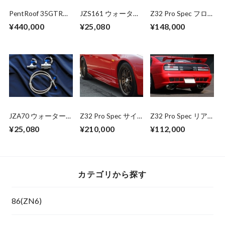
PentRoof 35GTR
JZS161 ウォーター
Z32 Pro Spec フロ
"Black Series"
バイパスキット
ントバンパースポイ
¥440,000
¥25,080
¥148,000
Suspension kit
ラー(一体型)
JZA70 ウォーター
Z32 Pro Spec サイ
Z32 Pro Spec リア
バイパスキット
ドスカート&スプリ
バンパースポイラー
¥25,080
¥210,000
¥112,000
ッター (2seat)
Type 300ZG (2seat)
カテゴリから探す
86(ZN6)