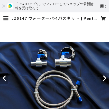
「PAY IDアプリ」でフォローしてショップの最新情
開く
報を受け取ろう
JZS147 ウォーターバイパスキット | PentRoof Online Store