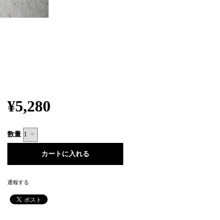
¥5,280
数量
通報する