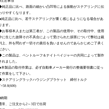
■注意事項
◆純正品に比べ、路面の細かい凸凹等による振動がステアリングに伝
わりやすくなります。
◆純正品に比べ、若干ステアリングが重く感じるようになる場合があ
ります。
◆お客様本人または第三者が、この製品の使用や、その取付中、使用
中に生じた故障その不具合によって受けられた損害について弊社は裁
判上、外を問わず一切その責任を負いませんのであらかじめご了承く
ださい。
◆この製品は、ペントルーフ＆ナイトペイジャーの共同によって製作
されました。
◆本製品の取付作業は、必ず自動車メーカー発行の整備要領書に従っ
て作業をして下さい。
◆ステアリングラックハウジングブラケット 締付トルク
T=58.8(600)
■納期
通常、ご注文から2～3日で出荷