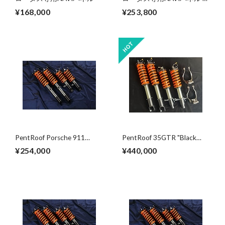
取付工賃
¥168,000
¥253,800
PentRoof Porsche 911
PentRoof 35GTR "Black
Carrera (Type993) "Black
Series" Suspension kit
¥254,000
¥440,000
Series" Suspension kit